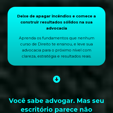
Deixe de apagar incêndios e comece a
construir resultados sólidos na sua
advocacia
Aprenda os fundamentos que nenhum
curso de Direito te ensinou, e leve sua
advocacia para o próximo nível com
clareza, estratégia e resultados reais.
Você sabe advogar. Mas seu
escritório parece não