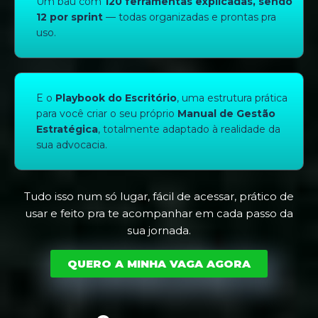
Um baú com
120 ferramentas explicadas, sendo
12 por sprint
— todas organizadas e prontas pra
uso.
E o
Playbook do Escritório
, uma estrutura prática
para você criar o seu próprio
Manual de Gestão
Estratégica
, totalmente adaptado à realidade da
sua advocacia.
Tudo isso num só lugar, fácil de acessar, prático de
usar e feito pra te acompanhar em cada passo da
sua jornada.
QUERO A MINHA VAGA AGORA