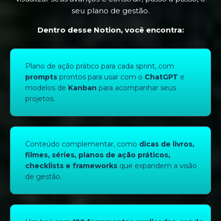
seu plano de gestão.
Dentro desse Notion, você encontra:
Plano de ação prático para cada sprint, com
prompts
prontos para usar com o
ChatGPT
e
modelos de
Kanban
para acompanhar seus
projetos.
Conteúdo complementar, como
dicas de livros,
filmes, séries, planos de ação práticos,
checklists
e frameworks
que expandem a visão
de gestão.