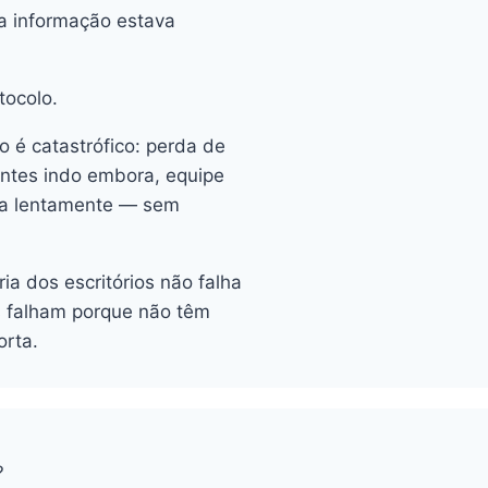
 a informação estava
tocolo.
o é catastrófico: perda de
entes indo embora, equipe
ra lentamente — sem
ia dos escritórios não falha
es falham porque não têm
orta.
?