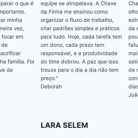
eparar o que é
equipe se atropelava. A Chave
Cha
mportante.
da Firma me ensinou como
olh
zar minha
organizar o fluxo de trabalho,
est
meira vez,
criar padrões simples e práticos
da 
 focar em
para tudo. Hoje, cada tarefa tem
pou
 de
um dono, cada prazo tem
fat
acrificar
responsável, e a produtividade
mai
a família. Foi
do time dobrou. A paz que isso
sati
ve de
trouxe para o dia a dia não tem
de 
preço."
con
Deborah
dias
Joã
LARA SELEM