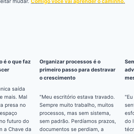
ceitar mudar.
Comigo você vai aprender o caminho.
o é o que faz
Organizar processos é o
Sem
scer
primeiro passo para destravar
adv
o crescimento
mes
nica saída
 e mais. Mal
"Meu escritório estava travado.
"Eu
va presa no
Sempre muito trabalho, muitos
sen
 espaço
processos, mas sem sistema,
esf
no futuro do
sem padrão. Perdíamos prazos,
do 
om a Chave da
documentos se perdiam, a
téc