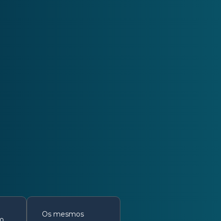
Os mesmos
o