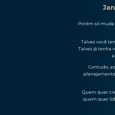
Jan
Porém só muda 
Talvez você t
Talvez já tenha 
a
Contudo, aq
planejamento 
Quem quer cres
quem quer lid