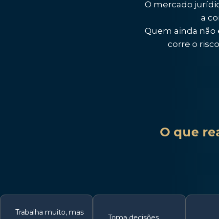
O mercado jurídico
a co
Quem ainda não e
corre o risc
O que re
Trabalha muito, mas
Toma decisões