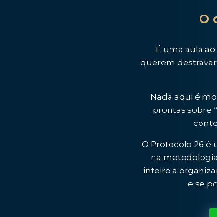
O 
É uma aula ao v
querem destravar
Nada aqui é mot
prontas sobre 
conte
O Protocolo 26 é
na metodologia 
inteiro a organi
e se p